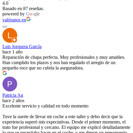
4.0
Basado en 87 reseñas.
powered by
G
o
o
g
l
e
valóranos en
Luis Jorquera García
hace 1 año
Reparación de chapa perfecta. Muy profesionales y muy amables.
Han cumplido los plazos y nos han regalado el arreglo de un
pequeño roce que no cubría la aseguradora.
Patricia Ag
hace 2 años
Excelente servicio y calidad en todo momento
Tuve la suerte de llevar mi coche a este taller y debo decir que la
experiencia superó mis expectativas. Desde el primer momento, el
trato fue profesional y cercano. El equipo me explicó detalladamente
lo que se necesitaba hacer en el coche, y me dieron un presupuesto