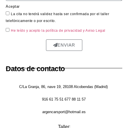
y sin 
Aceptar
sorpr
La cita no tendrá validez hasta ser confirmada por el taller
esas.
telefónicamente o por escrito.
El 
He leído y acepto la política de privacidad
y Aviso Legal
trabaj
o en 
ENVIAR
sí fue 
impe
cable: 
Datos de contacto
la 
chapa 
qued
C/La Granja, 86, nave 19, 28108 Alcobendas (Madrid)
ó 
perfe
916 61 75 51 677 88 11 57
ctam
ente 
argencarsport@hotmail.es
repar
ada, 
Taller: