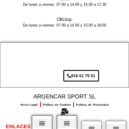
sin 
De lunes a viernes: 07.00 a 14.00 y 15.00 a 17.30
rastro 
del 
Oficina:
golpe 
De lunes a viernes: 07.00 a 14.00 y 15.00 a 19:00
y la 
pintur
a 
tiene 
un 
acaba
do 
916 61 75 51
brilla
nte y 
unifor
ARGENCAR SPORT SL
me, 
Aviso Legal
Política de Cookies
Política de Privacidad
como 
si 
fuera 
ENLACES
de 