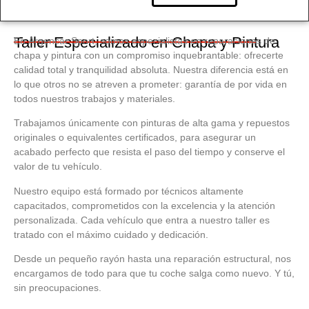
Taller Especializado en Chapa y Pintura
En
Argencar Sport
, somos especialistas en reparaciones de
chapa y pintura con un compromiso inquebrantable: ofrecerte
calidad total y tranquilidad absoluta. Nuestra diferencia está en
lo que otros no se atreven a prometer:
garantía de por vida
en
todos nuestros trabajos y materiales.
Trabajamos únicamente con pinturas de alta gama y repuestos
originales o equivalentes certificados, para asegurar un
acabado perfecto que resista el paso del tiempo y conserve el
valor de tu vehículo.
Nuestro equipo está formado por técnicos altamente
capacitados, comprometidos con la excelencia y la atención
personalizada. Cada vehículo que entra a nuestro taller es
tratado con el máximo cuidado y dedicación.
Desde un pequeño rayón hasta una reparación estructural, nos
encargamos de todo para que tu coche salga como nuevo. Y tú,
sin preocupaciones.