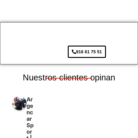
916 61 75 51
Nuestros clientes opinan
Ar
ge
nc
ar
Sp
or