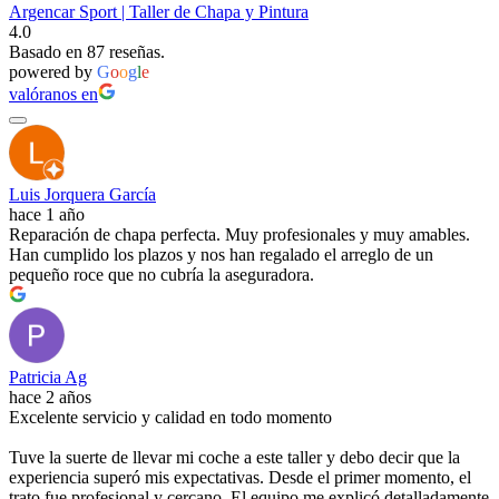
Argencar Sport | Taller de Chapa y Pintura
4.0
Basado en 87 reseñas.
powered by
G
o
o
g
l
e
valóranos en
Luis Jorquera García
hace 1 año
Reparación de chapa perfecta. Muy profesionales y muy amables.
Han cumplido los plazos y nos han regalado el arreglo de un
pequeño roce que no cubría la aseguradora.
Patricia Ag
hace 2 años
Excelente servicio y calidad en todo momento
Tuve la suerte de llevar mi coche a este taller y debo decir que la
experiencia superó mis expectativas. Desde el primer momento, el
trato fue profesional y cercano. El equipo me explicó detalladamente