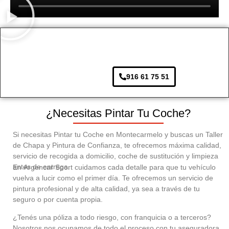
916 61 75 51
¿Necesitas Pintar Tu Coche?
Si necesitas Pintar tu Coche en Montecarmelo y buscas un Taller
de Chapa y Pintura de Confianza, te ofrecemos máxima calidad,
servicio de recogida a domicilio, coche de sustitución y limpieza
antes de entrega.
En
Argencar Sport
cuidamos cada detalle para que tu vehículo
vuelva a lucir como el primer día. Te ofrecemos un servicio de
pintura profesional y de alta calidad, ya sea a través de tu
seguro o por cuenta propia.
¿Tenés una póliza a todo riesgo, con franquicia o a terceros?
Nosotros nos ocupamos de todo el proceso con tu aseguradora.