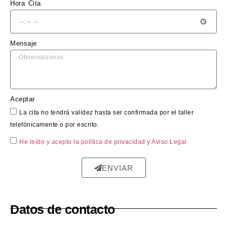
lo 
ma
Hora Cita
que 
cu
se 
do 
nece
ne
Mensaje
sitaba 
sita
hacer 
El 
en el 
Leó
coch
bl
e, y 
o.
Aceptar
me 
La cita no tendrá validez hasta ser confirmada por el taller
diero
telefónicamente o por escrito.
n un 
He leído y acepto la política de privacidad
y Aviso Legal
presu
puest
ENVIAR
o 
claro 
y sin 
sorpr
Datos de contacto
esas.