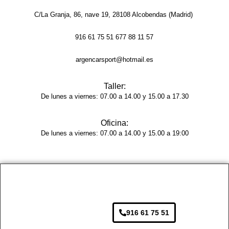
C/La Granja, 86, nave 19, 28108 Alcobendas (Madrid)
El 
trabaj
916 61 75 51 677 88 11 57
o en 
sí fue 
argencarsport@hotmail.es
impe
cable: 
Taller:
la 
De lunes a viernes: 07.00 a 14.00 y 15.00 a 17.30
chapa 
qued
Oficina:
ó 
De lunes a viernes: 07.00 a 14.00 y 15.00 a 19:00
perfe
ctam
ente 
repar
ada, 
sin 
rastro 
916 61 75 51
del 