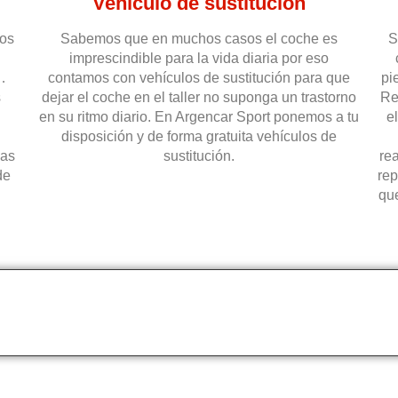
Vehículo de sustitución
dos
Sabemos que en muchos casos el coche es
S
imprescindible para la vida diaria por eso
…
contamos con vehículos de sustitución para que
pi
s
dejar el coche en el taller no suponga un trastorno
Re
en su ritmo diario. En Argencar Sport ponemos a tu
e
disposición y de forma gratuita vehículos de
cas
sustitución.
re
de
rep
qu