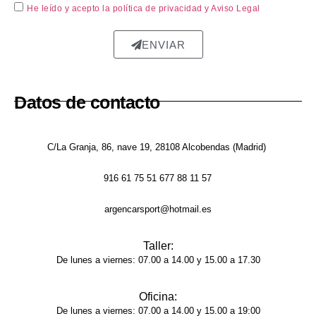
He leído y acepto la política de privacidad
y Aviso Legal
ente 
repar
ENVIAR
ada, 
sin 
rastro 
del 
Datos de contacto
golpe 
y la 
pintur
C/La Granja, 86, nave 19, 28108 Alcobendas (Madrid)
a 
916 61 75 51 677 88 11 57
tiene 
un 
argencarsport@hotmail.es
acaba
do 
Taller:
brilla
De lunes a viernes: 07.00 a 14.00 y 15.00 a 17.30
nte y 
unifor
Oficina:
me, 
De lunes a viernes: 07.00 a 14.00 y 15.00 a 19:00