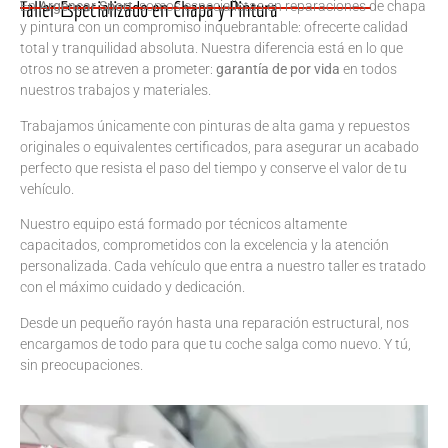
Taller Especializado en Chapa y Pintura
En
Argencar Sport
, somos especialistas en reparaciones de chapa
y pintura con un compromiso inquebrantable: ofrecerte calidad
total y tranquilidad absoluta. Nuestra diferencia está en lo que
otros no se atreven a prometer:
garantía de por vida
en todos
nuestros trabajos y materiales.
Trabajamos únicamente con pinturas de alta gama y repuestos
originales o equivalentes certificados, para asegurar un acabado
perfecto que resista el paso del tiempo y conserve el valor de tu
vehículo.
Nuestro equipo está formado por técnicos altamente
capacitados, comprometidos con la excelencia y la atención
personalizada. Cada vehículo que entra a nuestro taller es tratado
con el máximo cuidado y dedicación.
Desde un pequeño rayón hasta una reparación estructural, nos
encargamos de todo para que tu coche salga como nuevo. Y tú,
sin preocupaciones.