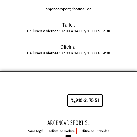
ctam
argencarsport@hotmail.es
ente 
repar
Taller:
ada, 
De lunes a viernes: 07.00 a 14.00 y 15.00 a 17.30
sin 
rastro 
Oficina:
del 
De lunes a viernes: 07.00 a 14.00 y 15.00 a 19:00
golpe 
y la 
pintur
a 
tiene 
un 
916 61 75 51
acaba
do 
brilla
ARGENCAR SPORT SL
nte y 
Aviso Legal
Política de Cookies
Política de Privacidad
unifor