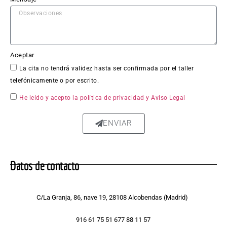
presu
puest
o 
claro 
y sin 
Aceptar
sorpr
La cita no tendrá validez hasta ser confirmada por el taller
esas.
telefónicamente o por escrito.
He leído y acepto la política de privacidad
y Aviso Legal
El 
trabaj
ENVIAR
o en 
sí fue 
impe
Datos de contacto
cable: 
la 
chapa 
C/La Granja, 86, nave 19, 28108 Alcobendas (Madrid)
qued
ó 
916 61 75 51 677 88 11 57
perfe