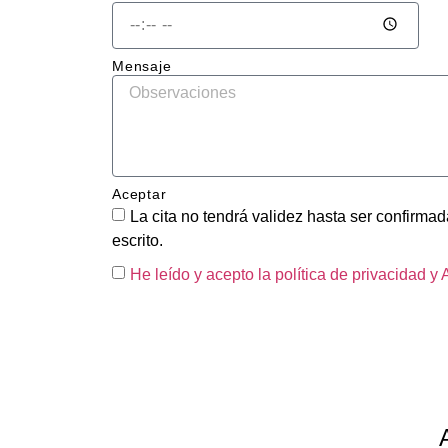
El eq
me ex
deta
Mensaje
ente 
que s
neces
hacer
el co
Aceptar
me d
La cita no tendrá validez hasta ser confirmada
un 
escrito.
pres
He leído y acepto la política de privacidad
y 
to cl
sin 
sorp
El tr
en sí
impec
la ch