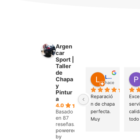
Argen
car
Sport |
Taller
de
Luis Jorquera García
Chapa
hace 1 año
y
Pintur
Reparació
Excel
a
n de chapa 
servi
4.0
Basado
perfecta. 
calid
en 87
Muy 
todo 
reseñas.
profesiona
mom
powered
les y muy 
by