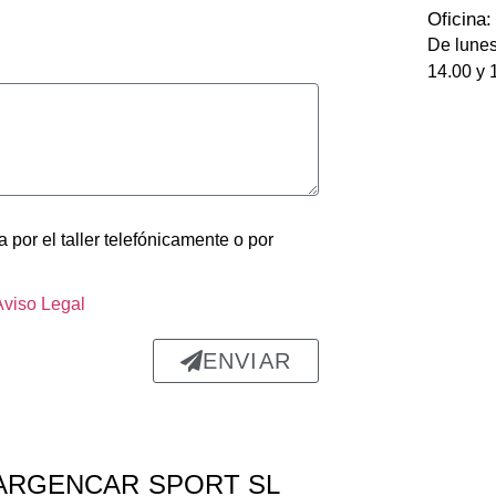
uipo 
cercana y 
Oficina:
plicó 
muy 
De lunes
lladam
dispuesto
14.00 y 
lo 
s a 
e 
echarte 
itaba 
una mano 
 en 
cuando lo 
che, y 
necesitas. 
ieron 
El del 
 por el taller telefónicamente o por
León 
upues
blanco.
Aviso Legal
aro y 
ENVIAR
resas.
abajo 
 fue 
able: 
ARGENCAR SPORT SL
apa 