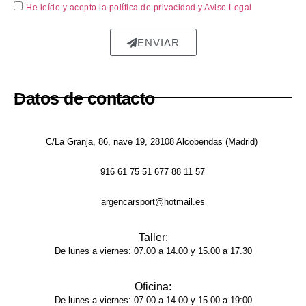
He leído y acepto la política de privacidad
y Aviso Legal
repar
ada, 
ENVIAR
sin 
rastro 
del 
Datos de contacto
golpe 
y la 
pintur
C/La Granja, 86, nave 19, 28108 Alcobendas (Madrid)
a 
tiene 
916 61 75 51 677 88 11 57
un 
acaba
argencarsport@hotmail.es
do 
brilla
Taller:
nte y 
De lunes a viernes: 07.00 a 14.00 y 15.00 a 17.30
unifor
me, 
Oficina:
como 
De lunes a viernes: 07.00 a 14.00 y 15.00 a 19:00