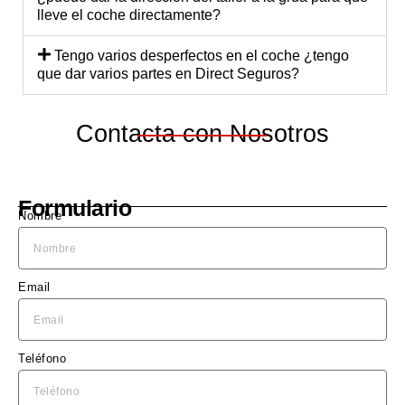
explic
est
lleve el coche directamente?
ó 
a 
detall
ec
Tengo varios desperfectos en el coche ¿tengo
adam
te 
que dar varios partes en Direct Seguros?
ente 
una
lo 
ma
Contacta con Nosotros
que 
cu
se 
do 
nece
ne
sitaba 
sita
Formulario
Nombre
hacer 
El 
en el 
Leó
coch
bl
e, y 
o.
Email
me 
diero
n un 
Teléfono
presu
puest