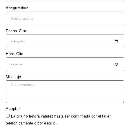
o 
Aseguradora
claro 
y sin 
sorpr
esas.
Fecha Cita
El 
trabaj
Hora Cita
o en 
sí fue 
impe
Mensaje
cable: 
la 
chapa 
qued
ó 
Aceptar
perfe
La cita no tendrá validez hasta ser confirmada por el taller
ctam
telefónicamente o por escrito.
ente 