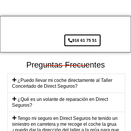
que 
ctativ
lo 
ra a
no 
as. 
llevé, 
hor
cubrí
Desd
y eso 
de 
a la 
e el 
se 
rea
aseg
prime
agrad
ar 
916 61 75 51
urado
r 
ece. 
pa
ra.
mom
Lo 
s. 
ento, 
traer
So
el 
é de 
e 
Preguntas Frecuentes
trato 
nuev
tod
fue 
o, 
de
¿Puedo llevar mi coche directamente al Taller
profe
segur
có l
Concertado de Direct Seguros?
sional 
o!
at
y 
ión 
¿Qué es un volante de reparación en Direct
cerca
ce
Seguros?
no. El 
na 
equip
mu
Tengo mi seguro en Direct Seguros he tenido un
siniestro en carretera y me recoge el coche la grua
o me 
di
¿puedo dar la dirección del taller a la grúa para que