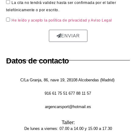
sorpr
La cita no tendrá validez hasta ser confirmada por el taller
esas.
telefónicamente o por escrito.
He leído y acepto la política de privacidad
y Aviso Legal
El 
trabaj
ENVIAR
o en 
sí fue 
impe
Datos de contacto
cable: 
la 
chapa 
C/La Granja, 86, nave 19, 28108 Alcobendas (Madrid)
qued
ó 
916 61 75 51 677 88 11 57
perfe
ctam
argencarsport@hotmail.es
ente 
repar
Taller:
ada, 
De lunes a viernes: 07.00 a 14.00 y 15.00 a 17.30
sin 