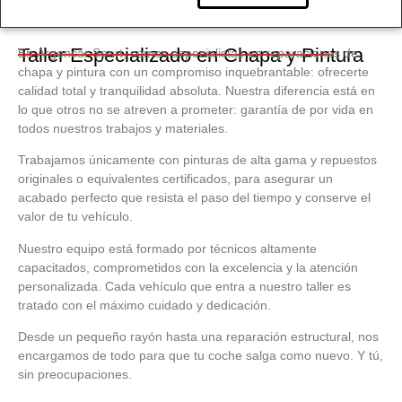
Taller Especializado en Chapa y Pintura
En
Argencar Sport
, somos especialistas en reparaciones de
chapa y pintura con un compromiso inquebrantable: ofrecerte
calidad total y tranquilidad absoluta. Nuestra diferencia está en
lo que otros no se atreven a prometer:
garantía de por vida
en
todos nuestros trabajos y materiales.
Trabajamos únicamente con pinturas de alta gama y repuestos
originales o equivalentes certificados, para asegurar un
acabado perfecto que resista el paso del tiempo y conserve el
valor de tu vehículo.
Nuestro equipo está formado por técnicos altamente
capacitados, comprometidos con la excelencia y la atención
personalizada. Cada vehículo que entra a nuestro taller es
tratado con el máximo cuidado y dedicación.
Desde un pequeño rayón hasta una reparación estructural, nos
encargamos de todo para que tu coche salga como nuevo. Y tú,
sin preocupaciones.