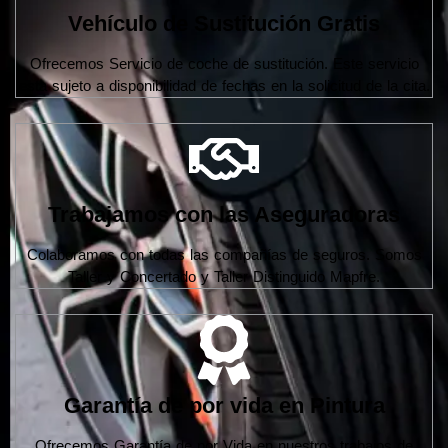
Vehículo de Sustitución Gratis
Ofrecemos Servicio de coche de sustitución. Este servicio
esta sujeto a disponibilidad de fechas en la solicitud de la cita.
Trabajamos con las Aseguradoras
Colaboramos con todas las compañías de seguros. Somos
Taller y Concertado y Taller Distinguido Mapfre.
Garantía de por vida en Pintura
Ofrecemos Garantía de por Vida en nuestros trabajos de