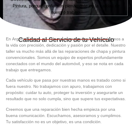
Pintura, porque confiamos plenamente en la calidad de
nuestro trabajo.
Calidad al Servicio de tu Vehículo
En
Argencar Sport
, no solo reparamos autos: los devolvemos a
la vida con precisión, dedicación y pasión por el detalle. Nuestro
taller va mucho más allá de las reparaciones de chapa y pintura
convencionales. Somos un equipo de expertos profundamente
conectados con el mundo del automóvil, y eso se nota en cada
trabajo que entregamos.
Cada vehículo que pasa por nuestras manos es tratado como si
fuera nuestro. No trabajamos con apuro, trabajamos con
propósito: cuidar tu auto, proteger tu inversión y asegurarte un
resultado que no solo cumpla, sino que
supere tus expectativas
.
Creemos que una reparación bien hecha empieza por una
buena comunicación. Escuchamos, asesoramos y cumplimos.
Tu satisfacción no es un objetivo, es una condición.