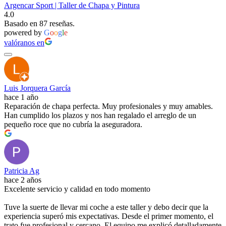
Argencar Sport | Taller de Chapa y Pintura
4.0
Basado en 87 reseñas.
powered by
G
o
o
g
l
e
valóranos en
Luis Jorquera García
hace 1 año
Reparación de chapa perfecta. Muy profesionales y muy amables.
Han cumplido los plazos y nos han regalado el arreglo de un
pequeño roce que no cubría la aseguradora.
Patricia Ag
hace 2 años
Excelente servicio y calidad en todo momento
Tuve la suerte de llevar mi coche a este taller y debo decir que la
experiencia superó mis expectativas. Desde el primer momento, el
trato fue profesional y cercano. El equipo me explicó detalladamente