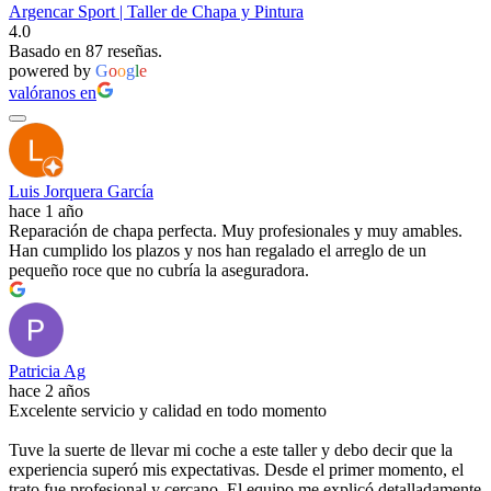
Argencar Sport | Taller de Chapa y Pintura
4.0
Basado en 87 reseñas.
powered by
G
o
o
g
l
e
valóranos en
Luis Jorquera García
hace 1 año
Reparación de chapa perfecta. Muy profesionales y muy amables.
Han cumplido los plazos y nos han regalado el arreglo de un
pequeño roce que no cubría la aseguradora.
Patricia Ag
hace 2 años
Excelente servicio y calidad en todo momento
Tuve la suerte de llevar mi coche a este taller y debo decir que la
experiencia superó mis expectativas. Desde el primer momento, el
trato fue profesional y cercano. El equipo me explicó detalladamente