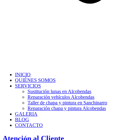
INICIO
QUIÉNES SOMOS
SERVICIOS
Sustitución lunas en Alcobendas
Reparación vehículos Alcobendas
Taller de chapa y pintura en Sanchinarro
Reparación chapa y pintura Alcobendas
GALERIA
BLOG
CONTACTO
Atención al Cliente