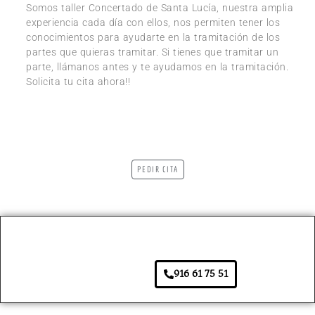
Somos taller Concertado de Santa Lucía, nuestra amplia
experiencia cada día con ellos, nos permiten tener los
conocimientos para ayudarte en la tramitación de los
partes que quieras tramitar. Si tienes que tramitar un
parte, llámanos antes y te ayudamos en la tramitación.
Solicita tu cita ahora!!
PEDIR CITA
916 61 75 51