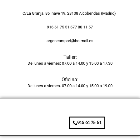
golpe 
y la 
C/La Granja, 86, nave 19, 28108 Alcobendas (Madrid)
pintur
a 
916 61 75 51 677 88 11 57
tiene 
argencarsport@hotmail.es
un 
acaba
Taller:
do 
De lunes a viernes: 07.00 a 14.00 y 15.00 a 17.30
brilla
nte y 
Oficina:
unifor
De lunes a viernes: 07.00 a 14.00 y 15.00 a 19:00
me, 
como 
si 
fuera 
de 
916 61 75 51
fábric
a. 
Adem