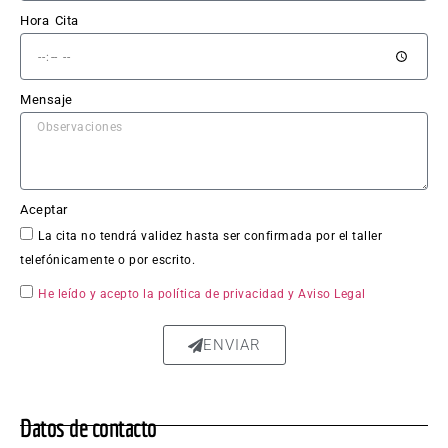
Hora Cita
El 
trabaj
o en 
Mensaje
sí fue 
impe
cable: 
la 
chapa 
Aceptar
qued
La cita no tendrá validez hasta ser confirmada por el taller
ó 
telefónicamente o por escrito.
perfe
ctam
He leído y acepto la política de privacidad
y Aviso Legal
ente 
repar
ENVIAR
ada, 
sin 
rastro 
Datos de contacto
del 