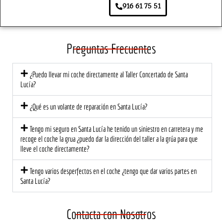
916 61 75 51
urado
r 
ece. 
pa
ra.
mom
Lo 
s. 
ento, 
traer
So
el 
é de 
e 
Preguntas Frecuentes
trato 
nuev
tod
fue 
o, 
de
¿Puedo llevar mi coche directamente al Taller Concertado de Santa
profe
segur
có l
Lucía?
sional 
o!
at
y 
ión 
¿Qué es un volante de reparación en Santa Lucía?
cerca
ce
no. El 
na 
Tengo mi seguro en Santa Lucía he tenido un siniestro en carretera y me
equip
mu
recoge el coche la grua ¿puedo dar la dirección del taller a la grúa para que
lleve el coche directamente?
o me 
di
explic
est
Tengo varios desperfectos en el coche ¿tengo que dar varios partes en
ó 
a 
Santa Lucía?
detall
ec
adam
te 
ente 
una
Contacta con Nosotros
lo 
ma