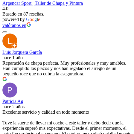
Argencar Sport | Taller de Chapa y Pintura
4.0
Basado en 87 reseñas.
powered by
G
o
o
g
l
e
valóranos en
Luis Jorquera García
hace 1 año
Reparación de chapa perfecta. Muy profesionales y muy amables.
Han cumplido los plazos y nos han regalado el arreglo de un
pequeño roce que no cubría la aseguradora.
Patricia Ag
hace 2 años
Excelente servicio y calidad en todo momento
Tuve la suerte de llevar mi coche a este taller y debo decir que la
experiencia superó mis expectativas. Desde el primer momento, el
trato fue profesional y cercano. El equipo me explicó detalladamente