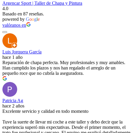
Argencar Sport | Taller de Chapa y Pintura
4.0
Basado en 87 reseñas.
powered by
G
o
o
g
l
e
valóranos en
Luis Jorquera García
hace 1 año
Reparación de chapa perfecta. Muy profesionales y muy amables.
Han cumplido los plazos y nos han regalado el arreglo de un
pequeño roce que no cubría la aseguradora.
Patricia Ag
hace 2 años
Excelente servicio y calidad en todo momento
Tuve la suerte de llevar mi coche a este taller y debo decir que la
experiencia superó mis expectativas. Desde el primer momento, el
trato fue profesional y cercano. El equipo me explicó detalladamente