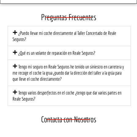
ento, 
traer
So
el 
é de 
e 
Preguntas Frecuentes
trato 
nuev
tod
fue 
o, 
de
¿Puedo llevar mi coche directamente al Taller Concertado de Reale
profe
segur
có l
Seguros?
sional 
o!
at
y 
ión 
¿Qué es un volante de reparación en Reale Seguros?
cerca
ce
no. El 
na 
Tengo mi seguro en Reale Seguros he tenido un siniestro en carretera y
equip
mu
me recoge el coche la grua ¿puedo dar la dirección del taller a la grúa para
que lleve el coche directamente?
o me 
di
explic
est
Tengo varios desperfectos en el coche ¿tengo que dar varios partes en
ó 
a 
Reale Seguros?
detall
ec
adam
te 
ente 
una
Contacta con Nosotros
lo 
ma
que 
cu