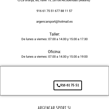
C/La Granja, 86, nave 19, 28108 Alcobendas (Madrid)
pintur
a 
916 61 75 51 677 88 11 57
tiene 
argencarsport@hotmail.es
un 
acaba
Taller:
do 
De lunes a viernes: 07.00 a 14.00 y 15.00 a 17.30
brilla
nte y 
Oficina:
unifor
De lunes a viernes: 07.00 a 14.00 y 15.00 a 19:00
me, 
como 
si 
fuera 
de 
916 61 75 51
fábric
a. 
Adem
ás, el 
ARGENCAR SPORT SL