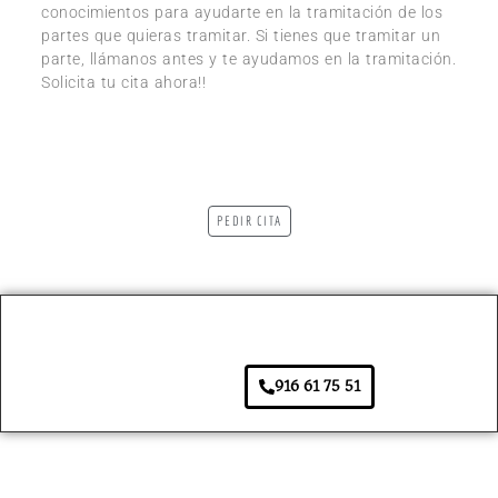
conocimientos para ayudarte en la tramitación de los
partes que quieras tramitar. Si tienes que tramitar un
parte, llámanos antes y te ayudamos en la tramitación.
Solicita tu cita ahora!!
PEDIR CITA
916 61 75 51