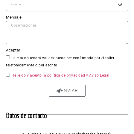
trabaj
o en 
Mensaje
sí fue 
impe
cable: 
la 
chapa 
Aceptar
qued
La cita no tendrá validez hasta ser confirmada por el taller
ó 
telefónicamente o por escrito.
perfe
ctam
He leído y acepto la política de privacidad
y Aviso Legal
ente 
repar
ENVIAR
ada, 
sin 
rastro 
Datos de contacto
del 
golpe 
y la 