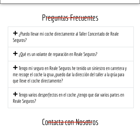
ento, 
traer
So
el 
é de 
e 
Preguntas Frecuentes
trato 
nuev
tod
fue 
o, 
de
¿Puedo llevar mi coche directamente al Taller Concertado de Reale
profe
segur
có l
Seguros?
sional 
o!
at
y 
ión 
¿Qué es un volante de reparación en Reale Seguros?
cerca
ce
no. El 
na 
Tengo mi seguro en Reale Seguros he tenido un siniestro en carretera y
equip
mu
me recoge el coche la grua ¿puedo dar la dirección del taller a la grúa para
que lleve el coche directamente?
o me 
di
explic
est
Tengo varios desperfectos en el coche ¿tengo que dar varios partes en
ó 
a 
Reale Seguros?
detall
ec
adam
te 
ente 
una
Contacta con Nosotros
lo 
ma
que 
cu