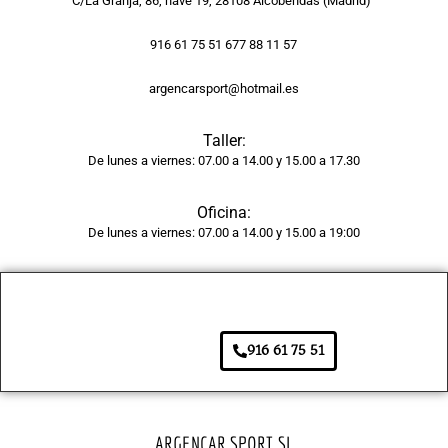
C/La Granja, 86, nave 19, 28108 Alcobendas (Madrid)
pintur
a 
916 61 75 51 677 88 11 57
tiene 
argencarsport@hotmail.es
un 
acaba
Taller:
do 
De lunes a viernes: 07.00 a 14.00 y 15.00 a 17.30
brilla
nte y 
Oficina:
unifor
De lunes a viernes: 07.00 a 14.00 y 15.00 a 19:00
me, 
como 
si 
fuera 
de 
916 61 75 51
fábric
a. 
Adem
ás, el 
ARGENCAR SPORT SL