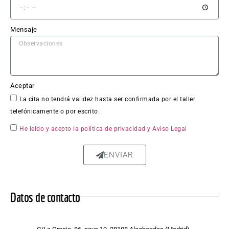
trabaj
o en 
Mensaje
sí fue 
impe
cable: 
la 
chapa 
Aceptar
qued
La cita no tendrá validez hasta ser confirmada por el taller
ó 
telefónicamente o por escrito.
perfe
ctam
He leído y acepto la política de privacidad
y Aviso Legal
ente 
repar
ENVIAR
ada, 
sin 
rastro 
Datos de contacto
del 
golpe 
y la 