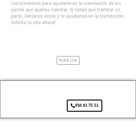
conocimientos para ayudarte en la tramitación de los
partes que quieras tramitar. Si tienes que tramitar un
parte, llámanos antes y te ayudamos en la tramitación.
Solicita tu cita ahora!!
PEDIR CITA
916 61 75 51