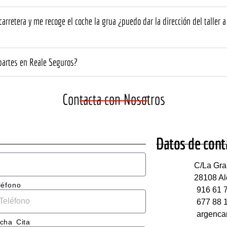
ato fue 
seguro!
Sobre 
esiona
todo 
rretera y me recoge el coche la grua ¿puedo dar la dirección del taller a 
destacó la 
no. 
atención 
uipo 
cercana y 
 partes en Reale Seguros?
plicó 
muy 
lladam
dispuesto
lo 
s a 
Contacta con Nosotros
e 
echarte 
itaba 
una mano 
 en 
cuando lo 
che, y 
necesitas. 
Datos de cont
ieron 
El del 
León 
C/La Gra
upues
blanco.
28108 Al
aro y 
léfono
916 61 
677 88 
resas.
argenca
cha Cita