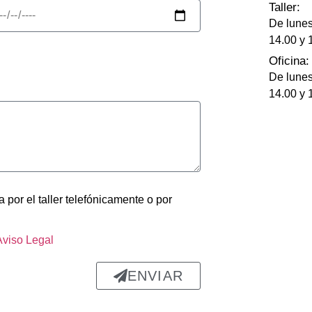
abajo 
Taller:
 fue 
De lunes
able: 
14.00 y 
apa 
Oficina:
ó 
De lunes
ectam
14.00 y 
ada, 
astro 
olpe 
ra 
 por el taller telefónicamente o por
 un 
ado 
nte y 
Aviso Legal
rme, 
si 
ENVIAR
 de 
a. 