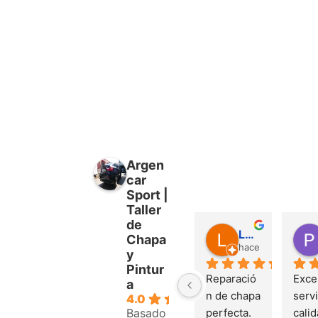
Argen
car
Sport |
Taller
de
Luis Jorquera García
Chapa
hace 1 año
y
Pintur
Reparació
Excel
a
n de chapa 
servi
4.0
Basado
perfecta. 
calid