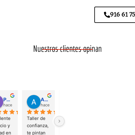
916 61 75
Nuestros clientes opinan
Patricia Ag
Adrián Villa
Garcia
José Manuel Ruiz Castro
hace 2 años
hace 2 años
hace 4 años
hace 4 añ
ente 
Taller de 
Acabe 
Excelente 
cio y 
confianza, 
llevando el 
trabajo de 
ad en 
te pintan 
vehículo 
reparación