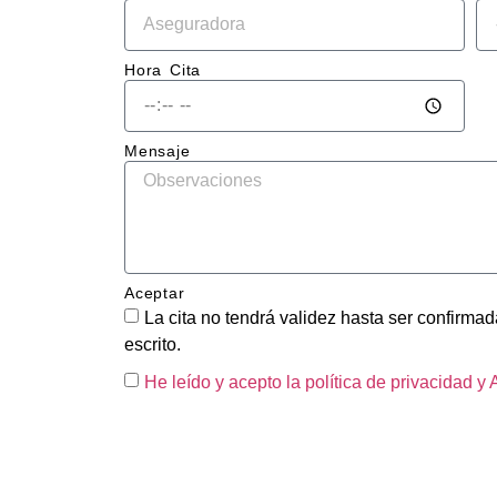
El tr
en sí
impec
Hora Cita
la ch
qued
perf
Mensaje
ente 
repar
sin r
del g
y la 
Aceptar
pintu
La cita no tendrá validez hasta ser confirmada
tiene
escrito.
acab
brilla
He leído y acepto la política de privacidad
y 
unifo
como 
fuera
fábric