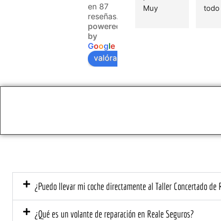
en 87
Muy 
todo 
reseñas.
profesiona
mom
powered
les y muy 
by
amables. 
Tuve 
G
o
o
g
l
e
Han 
suert
valóranos en
cumplido 
lleva
los plazos 
coche
y nos han 
este 
regalado 
y deb
el arreglo 
decir
de un 
la 
pequeño 
expe
roce que 
a sup
no cubría 
mis 
la 
expe
¿Puedo llevar mi coche directamente al Taller Concertado de
asegurado
as. D
ra.
el pr
mome
¿Qué es un volante de reparación en Reale Seguros?