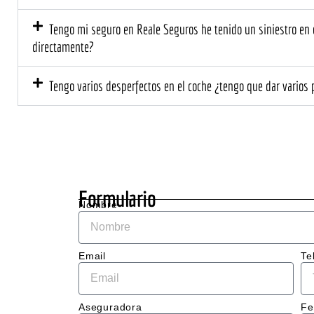
el tr
prof
Tengo mi seguro en Reale Seguros he tenido un siniestro en ca
l y 
directamente?
cerca
El eq
Tengo varios desperfectos en el coche ¿tengo que dar varios
me ex
deta
ente 
que s
neces
hacer
el co
Formulario
me d
Nombre
un 
pres
to cl
Email
Te
sin 
sorp
Aseguradora
Fe