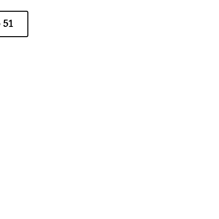
 51
Alice Soteldo
os
hace 5 años
Servicio 
muy 
profesiona