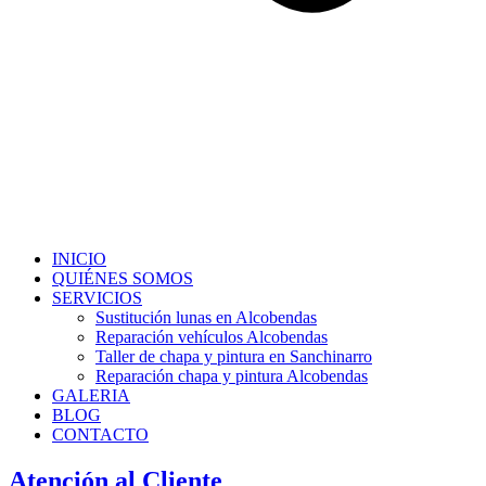
INICIO
QUIÉNES SOMOS
SERVICIOS
Sustitución lunas en Alcobendas
Reparación vehículos Alcobendas
Taller de chapa y pintura en Sanchinarro
Reparación chapa y pintura Alcobendas
GALERIA
BLOG
CONTACTO
Atención al Cliente