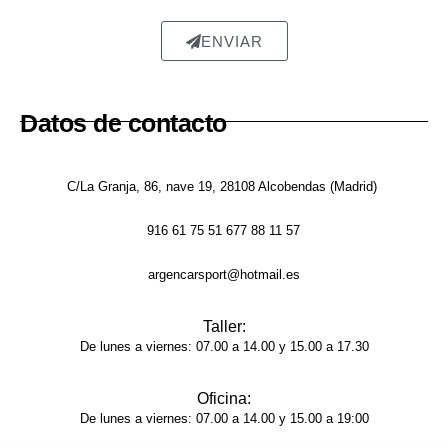
ada, 
ENVIAR
sin 
rastro 
del 
Datos de contacto
golpe 
y la 
pintur
C/La Granja, 86, nave 19, 28108 Alcobendas (Madrid)
a 
tiene 
916 61 75 51 677 88 11 57
un 
acaba
argencarsport@hotmail.es
do 
brilla
Taller:
nte y 
De lunes a viernes: 07.00 a 14.00 y 15.00 a 17.30
unifor
me, 
Oficina:
como 
De lunes a viernes: 07.00 a 14.00 y 15.00 a 19:00
si 