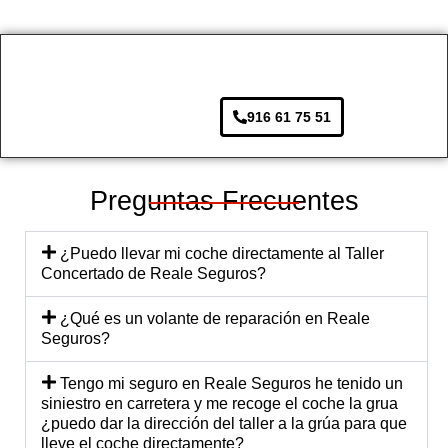
no 
as. 
llevé, 
hor
cubrí
Desd
y eso 
de 
a la 
e el 
se 
rea
aseg
prime
agrad
ar 
916 61 75 51
urado
r 
ece. 
pa
ra.
mom
Lo 
s. 
ento, 
traer
So
el 
é de 
e 
Preguntas Frecuentes
trato 
nuev
tod
fue 
o, 
de
¿Puedo llevar mi coche directamente al Taller
profe
segur
có l
Concertado de Reale Seguros?
sional 
o!
at
y 
ión 
¿Qué es un volante de reparación en Reale
cerca
ce
Seguros?
no. El 
na 
equip
mu
Tengo mi seguro en Reale Seguros he tenido un
siniestro en carretera y me recoge el coche la grua
o me 
di
¿puedo dar la dirección del taller a la grúa para que
explic
est
lleve el coche directamente?