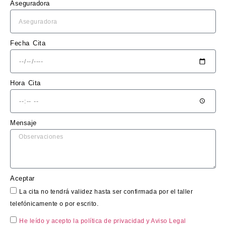
Aseguradora
claro 
y sin 
sorpr
esas.
Fecha Cita
El 
trabaj
Hora Cita
o en 
sí fue 
impe
Mensaje
cable: 
la 
chapa 
qued
ó 
Aceptar
perfe
La cita no tendrá validez hasta ser confirmada por el taller
ctam
telefónicamente o por escrito.
ente 
He leído y acepto la política de privacidad
y Aviso Legal
repar