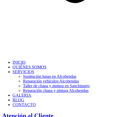
INICIO
QUIÉNES SOMOS
SERVICIOS
Sustitución lunas en Alcobendas
Reparación vehículos Alcobendas
Taller de chapa y pintura en Sanchinarro
Reparación chapa y pintura Alcobendas
GALERIA
BLOG
CONTACTO
Atención al Cliente