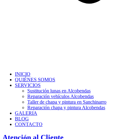
INICIO
QUIÉNES SOMOS
SERVICIOS
Sustitución lunas en Alcobendas
Reparación vehículos Alcobendas
Taller de chapa y pintura en Sanchinarro
Reparación chapa y pintura Alcobendas
GALERIA
BLOG
CONTACTO
Atención al Cliente