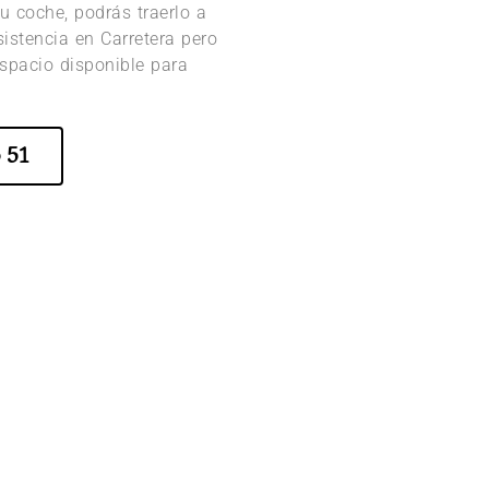
u coche, podrás traerlo a
Asistencia en Carretera pero
spacio disponible para
 51
Alice Soteldo
os
hace 5 años