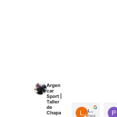
Argen
car
Sport |
Taller
de
Luis Jorquera García
Chapa
hace 1 año