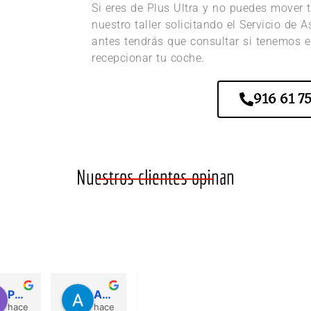
Si eres de Plus Ultra y no puedes mover t
nuestro taller solicitando el Servicio de 
antes tendrás que consultar si tenemos e
recepcionar tu coche.
916 61 75
Nuestros clientes opinan
Patricia Ag
Adrián Villa
Garcia
José Manuel Ruiz Castro
hace 2 años
hace 2 años
hace 4 años
hace 4 añ