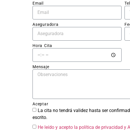
to cl
Email
Te
sin 
sorp
Aseguradora
Fe
El tr
en sí
impec
Hora Cita
la ch
qued
perf
Mensaje
ente 
repar
sin r
del g
y la 
Aceptar
pintu
La cita no tendrá validez hasta ser confirmad
tiene
escrito.
acab
He leído y acepto la política de privacidad
y 
brilla