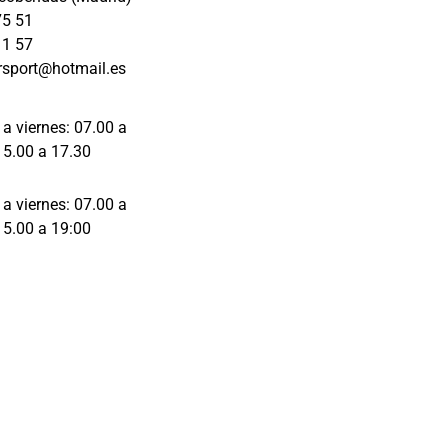
detalles 
75 51
de la 
11 57
reparación
rsport@hotmail.es
, antes, 
durante y 
en la 
 a viernes: 07.00 a
entrega y 
15.00 a 17.30
te 
asesoran 
 a viernes: 07.00 a
con 
15.00 a 19:00
respecto a 
lo que es 
lo mejor 
para tu 
vehículo.
Mil gracias 
Raquel e 
Iván por el 
trato 