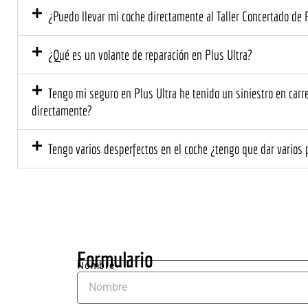
¿Puedo llevar mi coche directamente al Taller Concertado de 
asegurado
as. D
ra.
el pr
mome
¿Qué es un volante de reparación en Plus Ultra?
el tr
prof
Tengo mi seguro en Plus Ultra he tenido un siniestro en carret
l y 
directamente?
cerca
El eq
Tengo varios desperfectos en el coche ¿tengo que dar varios 
me ex
deta
ente 
que s
neces
hacer
el co
Formulario
me d
Nombre
un 
pres