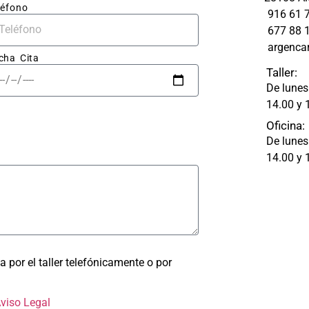
aro y 
léfono
916 61 
677 88 
resas.
argenca
cha Cita
abajo 
Taller:
 fue 
De lunes
able: 
14.00 y 
apa 
Oficina:
ó 
De lunes
ectam
14.00 y 
ada, 
astro 
olpe 
ra 
a por el taller telefónicamente o por
 un 
ado 
Aviso Legal
nte y 