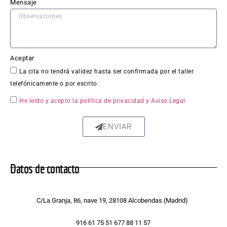
o en 
Mensaje
sí fue 
impe
cable: 
la 
Aceptar
chapa 
La cita no tendrá validez hasta ser confirmada por el taller
qued
telefónicamente o por escrito.
ó 
perfe
He leído y acepto la política de privacidad
y Aviso Legal
ctam
ente 
ENVIAR
repar
ada, 
sin 
Datos de contacto
rastro 
del 
golpe 
C/La Granja, 86, nave 19, 28108 Alcobendas (Madrid)
y la 
pintur
916 61 75 51 677 88 11 57