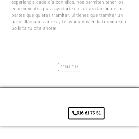
experiencia cada día con ellos, nos permiten tener los
conocimientos para ayudarte en la tramitación de los
partes que quieras tramitar. Si tienes que tramitar un
parte, llámanos antes y te ayudamos en la tramitación.
Solicita tu cita ahora!!
PEDIR CITA
916 61 75 51