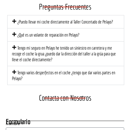
el 
é de 
e 
Preguntas Frecuentes
trato 
nuev
tod
fue 
o, 
de
¿Puedo llevar mi coche directamente al Taller Concertado de Pelayo?
profe
segur
có l
sional 
o!
at
¿Qué es un volante de reparación en Pelayo?
y 
ión 
cerca
ce
Tengo mi seguro en Pelayo he tenido un siniestro en carretera y me
no. El 
na 
recoge el coche la grua ¿puedo dar la dirección del taller a la grúa para que
equip
mu
lleve el coche directamente?
o me 
di
Tengo varios desperfectos en el coche ¿tengo que dar varios partes en
explic
est
Pelayo?
ó 
a 
detall
ec
adam
te 
Contacta con Nosotros
ente 
una
lo 
ma
que 
cu
Formulario
se 
do 
Nombre
nece
ne