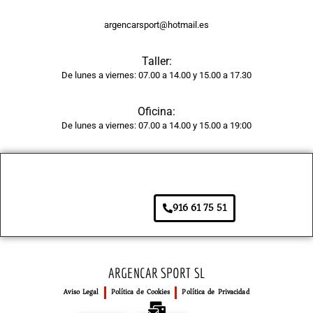
a 
tiene 
argencarsport@hotmail.es
un 
acaba
Taller:
do 
De lunes a viernes: 07.00 a 14.00 y 15.00 a 17.30
brilla
nte y 
Oficina:
unifor
De lunes a viernes: 07.00 a 14.00 y 15.00 a 19:00
me, 
como 
si 
fuera 
916 61 75 51
de 
fábric
a. 
Adem
ARGENCAR SPORT SL
ás, el 
Aviso Legal
Política de Cookies
Política de Privacidad
tiemp
o de 