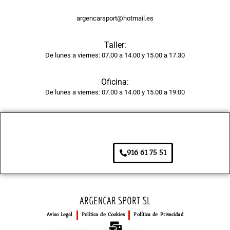
a 
tiene 
argencarsport@hotmail.es
un 
acaba
Taller:
do 
De lunes a viernes: 07.00 a 14.00 y 15.00 a 17.30
brilla
nte y 
Oficina:
unifor
De lunes a viernes: 07.00 a 14.00 y 15.00 a 19:00
me, 
como 
si 
fuera 
916 61 75 51
de 
fábric
a. 
Adem
ARGENCAR SPORT SL
ás, el 
Aviso Legal
Política de Cookies
Política de Privacidad
tiemp
o de 