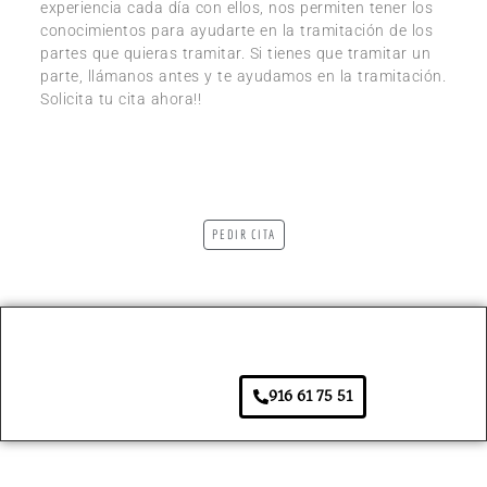
experiencia cada día con ellos, nos permiten tener los
conocimientos para ayudarte en la tramitación de los
partes que quieras tramitar. Si tienes que tramitar un
parte, llámanos antes y te ayudamos en la tramitación.
Solicita tu cita ahora!!
PEDIR CITA
916 61 75 51