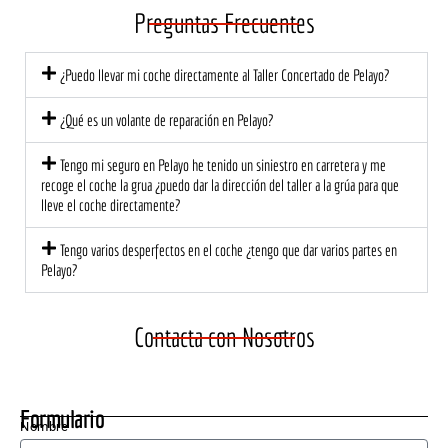
el 
é de 
e 
Preguntas Frecuentes
trato 
nuev
tod
fue 
o, 
de
¿Puedo llevar mi coche directamente al Taller Concertado de Pelayo?
profe
segur
có l
sional 
o!
at
¿Qué es un volante de reparación en Pelayo?
y 
ión 
cerca
ce
Tengo mi seguro en Pelayo he tenido un siniestro en carretera y me
no. El 
na 
recoge el coche la grua ¿puedo dar la dirección del taller a la grúa para que
equip
mu
lleve el coche directamente?
o me 
di
Tengo varios desperfectos en el coche ¿tengo que dar varios partes en
explic
est
Pelayo?
ó 
a 
detall
ec
adam
te 
Contacta con Nosotros
ente 
una
lo 
ma
que 
cu
Formulario
se 
do 
Nombre
nece
ne