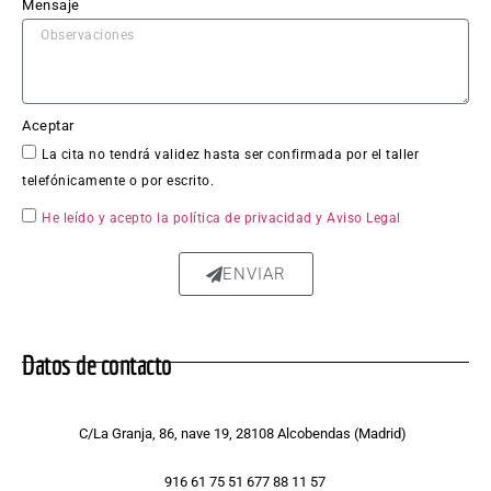
o en 
Mensaje
sí fue 
impe
cable: 
la 
Aceptar
chapa 
La cita no tendrá validez hasta ser confirmada por el taller
qued
telefónicamente o por escrito.
ó 
perfe
He leído y acepto la política de privacidad
y Aviso Legal
ctam
ente 
ENVIAR
repar
ada, 
sin 
Datos de contacto
rastro 
del 
golpe 
C/La Granja, 86, nave 19, 28108 Alcobendas (Madrid)
y la 
pintur
916 61 75 51 677 88 11 57