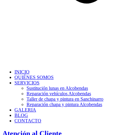
INICIO
QUIÉNES SOMOS
SERVICIOS
Sustitución lunas en Alcobendas
Reparación vehículos Alcobendas
Taller de chapa y pintura en Sanchinarro
Reparación chapa y pintura Alcobendas
GALERIA
BLOG
CONTACTO
Atención al Cliente