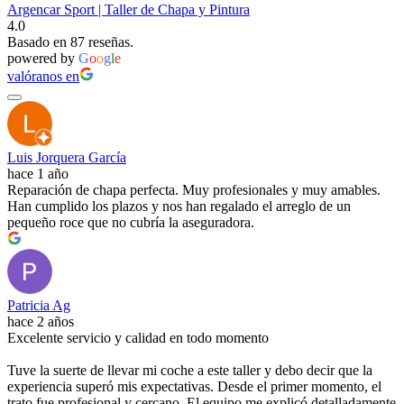
Argencar Sport | Taller de Chapa y Pintura
4.0
Basado en 87 reseñas.
powered by
G
o
o
g
l
e
valóranos en
Luis Jorquera García
hace 1 año
Reparación de chapa perfecta. Muy profesionales y muy amables.
Han cumplido los plazos y nos han regalado el arreglo de un
pequeño roce que no cubría la aseguradora.
Patricia Ag
hace 2 años
Excelente servicio y calidad en todo momento
Tuve la suerte de llevar mi coche a este taller y debo decir que la
experiencia superó mis expectativas. Desde el primer momento, el
trato fue profesional y cercano. El equipo me explicó detalladamente