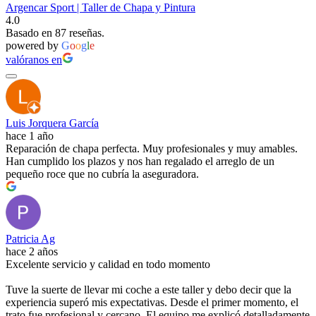
Argencar Sport | Taller de Chapa y Pintura
4.0
Basado en 87 reseñas.
powered by
G
o
o
g
l
e
valóranos en
Luis Jorquera García
hace 1 año
Reparación de chapa perfecta. Muy profesionales y muy amables.
Han cumplido los plazos y nos han regalado el arreglo de un
pequeño roce que no cubría la aseguradora.
Patricia Ag
hace 2 años
Excelente servicio y calidad en todo momento
Tuve la suerte de llevar mi coche a este taller y debo decir que la
experiencia superó mis expectativas. Desde el primer momento, el
trato fue profesional y cercano. El equipo me explicó detalladamente