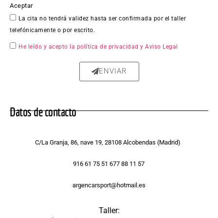
Aceptar
chapa 
La cita no tendrá validez hasta ser confirmada por el taller
qued
telefónicamente o por escrito.
ó 
perfe
He leído y acepto la política de privacidad
y Aviso Legal
ctam
ente 
ENVIAR
repar
ada, 
sin 
Datos de contacto
rastro 
del 
golpe 
C/La Granja, 86, nave 19, 28108 Alcobendas (Madrid)
y la 
pintur
916 61 75 51 677 88 11 57
a 
tiene 
argencarsport@hotmail.es
un 
acaba
Taller: