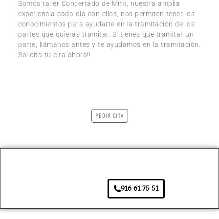
Somos taller Concertado de Mmt, nuestra amplia
experiencia cada día con ellos, nos permiten tener los
conocimientos para ayudarte en la tramitación de los
partes que quieras tramitar. Si tienes que tramitar un
parte, llámanos antes y te ayudamos en la tramitación.
Solicita tu cita ahora!!
PEDIR CITA
916 61 75 51