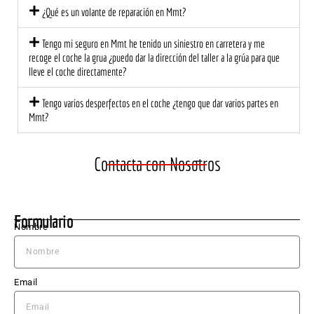
sional 
o!
at
¿Qué es un volante de reparación en Mmt?
y 
ión 
cerca
ce
Tengo mi seguro en Mmt he tenido un siniestro en carretera y me
no. El 
na 
recoge el coche la grua ¿puedo dar la dirección del taller a la grúa para que
equip
mu
lleve el coche directamente?
o me 
di
Tengo varios desperfectos en el coche ¿tengo que dar varios partes en
explic
est
Mmt?
ó 
a 
detall
ec
adam
te 
Contacta con Nosotros
ente 
una
lo 
ma
que 
cu
Formulario
se 
do 
Nombre
nece
ne
sitaba 
sita
hacer 
El 
Email
en el 
Leó
coch
bl