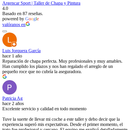
Argencar Sport | Taller de Chapa y Pintura
4.0
Basado en 87 reseñas.
powered by
G
o
o
g
l
e
valóranos en
Luis Jorquera García
hace 1 año
Reparación de chapa perfecta. Muy profesionales y muy amables.
Han cumplido los plazos y nos han regalado el arreglo de un
pequeño roce que no cubría la aseguradora.
Patricia Ag
hace 2 años
Excelente servicio y calidad en todo momento
Tuve la suerte de llevar mi coche a este taller y debo decir que la
experiencia superó mis expectativas. Desde el primer momento, el
trato fue profesional y cercano. El equipo me explicó detalladamente