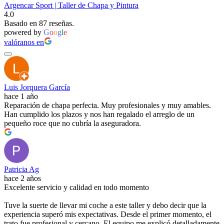
Argencar Sport | Taller de Chapa y Pintura
4.0
Basado en 87 reseñas.
powered by
G
o
o
g
l
e
valóranos en
Luis Jorquera García
hace 1 año
Reparación de chapa perfecta. Muy profesionales y muy amables.
Han cumplido los plazos y nos han regalado el arreglo de un
pequeño roce que no cubría la aseguradora.
Patricia Ag
hace 2 años
Excelente servicio y calidad en todo momento
Tuve la suerte de llevar mi coche a este taller y debo decir que la
experiencia superó mis expectativas. Desde el primer momento, el
trato fue profesional y cercano. El equipo me explicó detalladamente