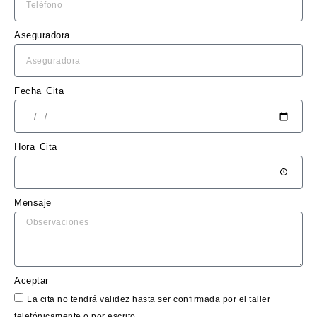
presu
puest
Aseguradora
o 
claro 
y sin 
sorpr
Fecha Cita
esas.
El 
Hora Cita
trabaj
o en 
sí fue 
Mensaje
impe
cable: 
la 
chapa 
qued
Aceptar
ó 
La cita no tendrá validez hasta ser confirmada por el taller
perfe
telefónicamente o por escrito.