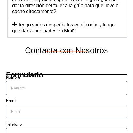
dar la dirección del taller a la grúa para que lleve el
o me 
di
coche directamente?
explic
est
ó 
a 
Tengo varios desperfectos en el coche ¿tengo
detall
ec
que dar varios partes en Mmt?
adam
te 
ente 
una
Contacta con Nosotros
lo 
ma
que 
cu
se 
do 
nece
ne
Formulario
sitaba 
sita
Nombre
hacer 
El 
en el 
Leó
coch
bl
Email
e, y 
o.
me 
diero
Teléfono
n un 