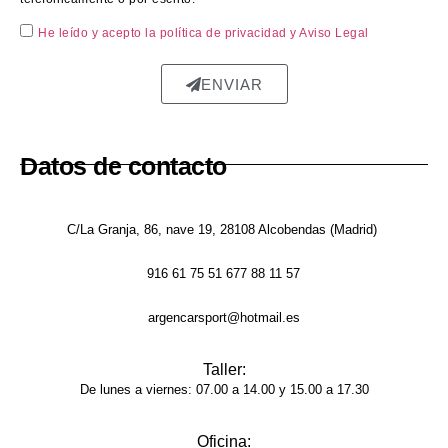
ctam
He leído y acepto la política de privacidad
y Aviso Legal
ente 
repar
ENVIAR
ada, 
sin 
rastro 
del 
Datos de contacto
golpe 
y la 
pintur
C/La Granja, 86, nave 19, 28108 Alcobendas (Madrid)
a 
916 61 75 51 677 88 11 57
tiene 
un 
argencarsport@hotmail.es
acaba
do 
Taller:
brilla
De lunes a viernes: 07.00 a 14.00 y 15.00 a 17.30
nte y 
unifor
Oficina:
me, 