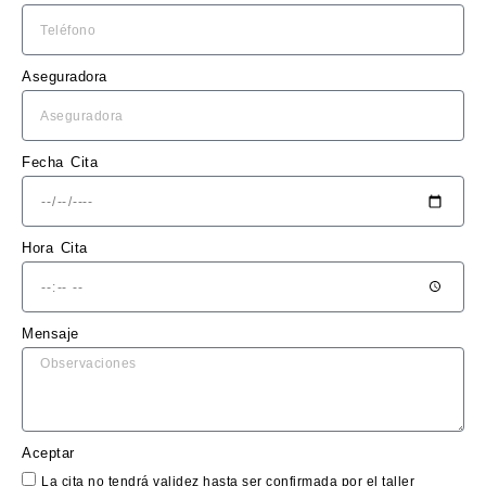
n un 
presu
puest
Aseguradora
o 
claro 
y sin 
sorpr
Fecha Cita
esas.
El 
Hora Cita
trabaj
o en 
sí fue 
Mensaje
impe
cable: 
la 
chapa 
qued
Aceptar
ó 
La cita no tendrá validez hasta ser confirmada por el taller