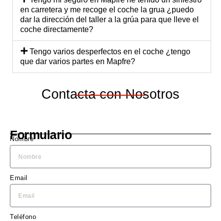
equip
mu
en carretera y me recoge el coche la grua ¿puedo
dar la dirección del taller a la grúa para que lleve el
o me 
di
coche directamente?
explic
est
ó 
a 
Tengo varios desperfectos en el coche ¿tengo
detall
ec
que dar varios partes en Mapfre?
adam
te 
ente 
una
Contacta con Nosotros
lo 
ma
que 
cu
se 
do 
nece
ne
Formulario
sitaba 
sita
Nombre
hacer 
El 
en el 
Leó
coch
bl
Email
e, y 
o.
me 
diero
Teléfono