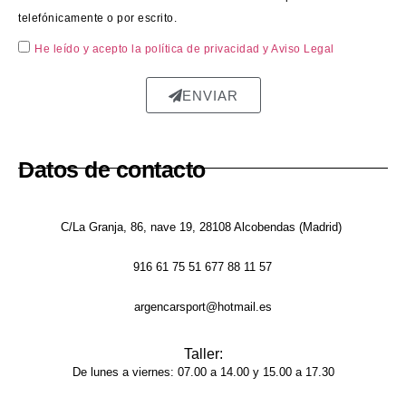
perfe
telefónicamente o por escrito.
ctam
He leído y acepto la política de privacidad
y Aviso Legal
ente 
repar
ENVIAR
ada, 
sin 
rastro 
del 
Datos de contacto
golpe 
y la 
pintur
C/La Granja, 86, nave 19, 28108 Alcobendas (Madrid)
a 
916 61 75 51 677 88 11 57
tiene 
un 
argencarsport@hotmail.es
acaba
do 
Taller:
brilla
De lunes a viernes: 07.00 a 14.00 y 15.00 a 17.30
nte y 
unifor