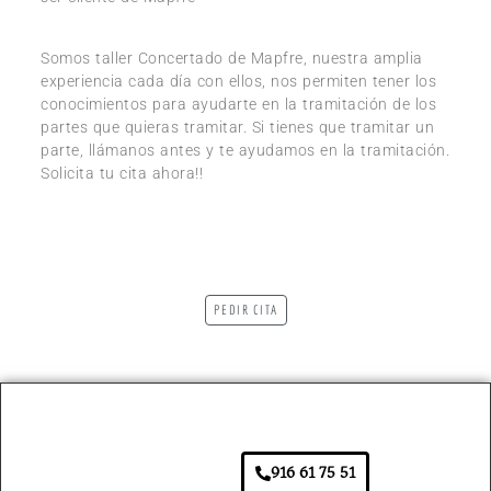
Somos taller Concertado de Mapfre, nuestra amplia
experiencia cada día con ellos, nos permiten tener los
conocimientos para ayudarte en la tramitación de los
partes que quieras tramitar. Si tienes que tramitar un
parte, llámanos antes y te ayudamos en la tramitación.
Solicita tu cita ahora!!
PEDIR CITA
916 61 75 51