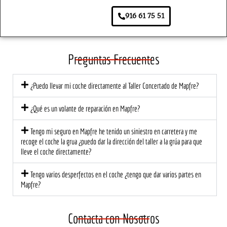
aseg
prime
agrad
ar 
916 61 75 51
urado
r 
ece. 
pa
ra.
mom
Lo 
s. 
ento, 
traer
So
el 
é de 
e 
Preguntas Frecuentes
trato 
nuev
tod
fue 
o, 
de
¿Puedo llevar mi coche directamente al Taller Concertado de Mapfre?
profe
segur
có l
sional 
o!
at
¿Qué es un volante de reparación en Mapfre?
y 
ión 
cerca
ce
Tengo mi seguro en Mapfre he tenido un siniestro en carretera y me
no. El 
na 
recoge el coche la grua ¿puedo dar la dirección del taller a la grúa para que
equip
mu
lleve el coche directamente?
o me 
di
Tengo varios desperfectos en el coche ¿tengo que dar varios partes en
explic
est
Mapfre?
ó 
a 
detall
ec
adam
te 
Contacta con Nosotros
ente 
una