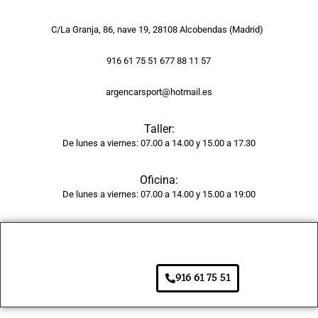
del 
golpe 
C/La Granja, 86, nave 19, 28108 Alcobendas (Madrid)
y la 
pintur
916 61 75 51 677 88 11 57
a 
tiene 
argencarsport@hotmail.es
un 
acaba
Taller:
do 
De lunes a viernes: 07.00 a 14.00 y 15.00 a 17.30
brilla
nte y 
Oficina:
unifor
De lunes a viernes: 07.00 a 14.00 y 15.00 a 19:00
me, 
como 
si 
fuera 
916 61 75 51
de 
fábric
a. 