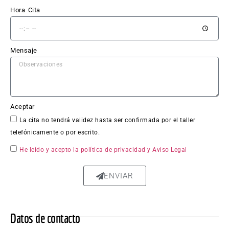
esas.
Hora Cita
El 
trabaj
o en 
Mensaje
sí fue 
impe
cable: 
la 
Aceptar
chapa 
La cita no tendrá validez hasta ser confirmada por el taller
qued
telefónicamente o por escrito.
ó 
perfe
He leído y acepto la política de privacidad
y Aviso Legal
ctam
ente 
ENVIAR
repar
ada, 
sin 
Datos de contacto
rastro 