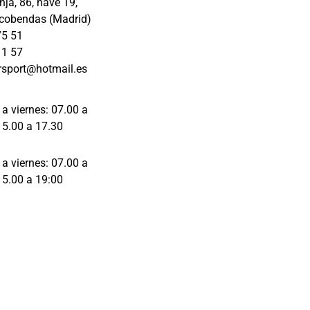
ja, 86, nave 19,
los 
cobendas (Madrid)
detalles 
75 51
de la 
11 57
reparación
rsport@hotmail.es
, antes, 
durante y 
en la 
 a viernes: 07.00 a
entrega y 
15.00 a 17.30
te 
asesoran 
 a viernes: 07.00 a
con 
15.00 a 19:00
respecto a 
lo que es 
lo mejor 
para tu 
vehículo.
Mil gracias 
Raquel e 
Iván por el 