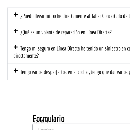
no cubría 
mis 
la 
expe
¿Puedo llevar mi coche directamente al Taller Concertado de 
asegurado
as. D
ra.
el pr
mome
¿Qué es un volante de reparación en Línea Directa?
el tr
prof
Tengo mi seguro en Línea Directa he tenido un siniestro en car
l y 
directamente?
cerca
El eq
Tengo varios desperfectos en el coche ¿tengo que dar varios 
me ex
deta
ente 
que s
neces
hacer
el co
Formulario
me d
Nombre
un 