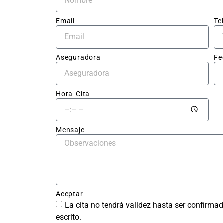
pres
to cl
Email
Te
sin 
sorp
Aseguradora
Fe
El tr
en sí
impec
Hora Cita
la ch
qued
perf
Mensaje
ente 
repar
sin r
del g
y la 
Aceptar
pintu
La cita no tendrá validez hasta ser confirmad
tiene
escrito.
acab