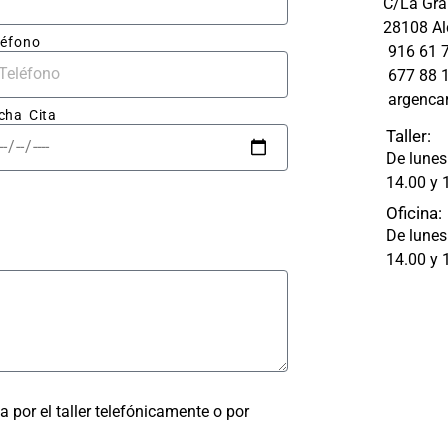
C/La Gran
upues
blanco.
28108 Al
aro y 
léfono
916 61 
677 88 
resas.
argenca
cha Cita
abajo 
Taller:
 fue 
De lunes
able: 
14.00 y 
apa 
Oficina:
ó 
De lunes
ectam
14.00 y 
ada, 
astro 
olpe 
ra 
a por el taller telefónicamente o por
 un 
ado 