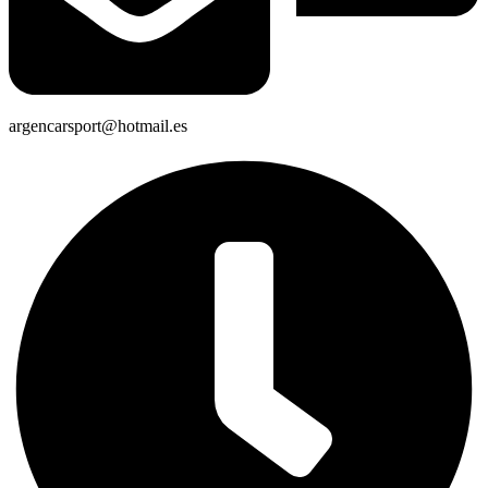
argencarsport@hotmail.es