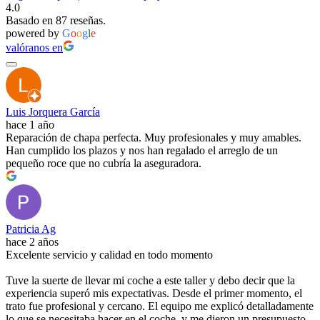
4.0
Basado en 87 reseñas.
powered by
G
o
o
g
l
e
valóranos en
Luis Jorquera García
hace 1 año
Reparación de chapa perfecta. Muy profesionales y muy amables.
Han cumplido los plazos y nos han regalado el arreglo de un
pequeño roce que no cubría la aseguradora.
Patricia Ag
hace 2 años
Excelente servicio y calidad en todo momento
Tuve la suerte de llevar mi coche a este taller y debo decir que la
experiencia superó mis expectativas. Desde el primer momento, el
trato fue profesional y cercano. El equipo me explicó detalladamente
lo que se necesitaba hacer en el coche, y me dieron un presupuesto