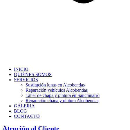
INICIO
QUIÉNES SOMOS
SERVICIOS
Sustitución lunas en Alcobendas
Reparación vehículos Alcobendas
Taller de chapa y pintura en Sanchinarro
Reparación chapa y pintura Alcobendas
GALERIA
BLOG
CONTACTO
Atención al Cliente