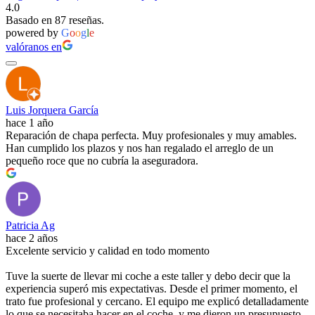
4.0
Basado en 87 reseñas.
powered by
G
o
o
g
l
e
valóranos en
Luis Jorquera García
hace 1 año
Reparación de chapa perfecta. Muy profesionales y muy amables.
Han cumplido los plazos y nos han regalado el arreglo de un
pequeño roce que no cubría la aseguradora.
Patricia Ag
hace 2 años
Excelente servicio y calidad en todo momento
Tuve la suerte de llevar mi coche a este taller y debo decir que la
experiencia superó mis expectativas. Desde el primer momento, el
trato fue profesional y cercano. El equipo me explicó detalladamente
lo que se necesitaba hacer en el coche, y me dieron un presupuesto