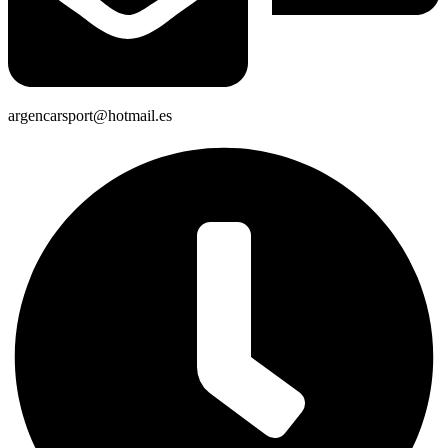
argencarsport@hotmail.es