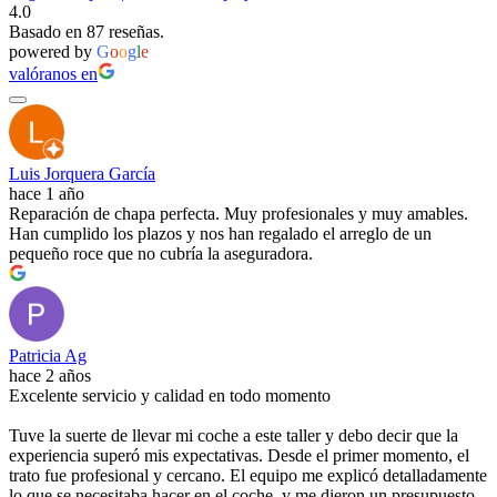
4.0
Basado en 87 reseñas.
powered by
G
o
o
g
l
e
valóranos en
Luis Jorquera García
hace 1 año
Reparación de chapa perfecta. Muy profesionales y muy amables.
Han cumplido los plazos y nos han regalado el arreglo de un
pequeño roce que no cubría la aseguradora.
Patricia Ag
hace 2 años
Excelente servicio y calidad en todo momento
Tuve la suerte de llevar mi coche a este taller y debo decir que la
experiencia superó mis expectativas. Desde el primer momento, el
trato fue profesional y cercano. El equipo me explicó detalladamente
lo que se necesitaba hacer en el coche, y me dieron un presupuesto