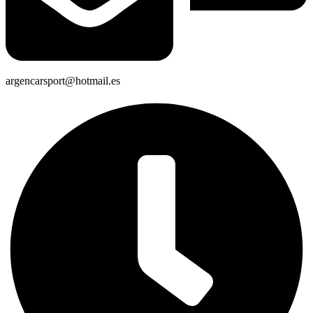
argencarsport@hotmail.es