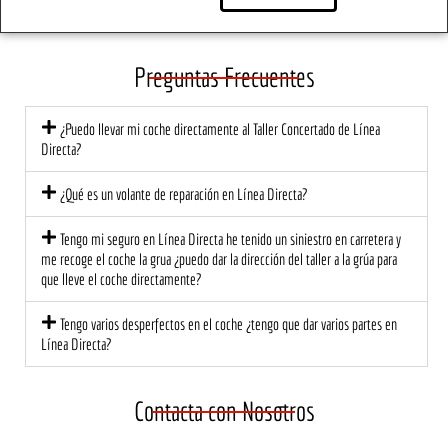
ra.
mom
Lo 
s. 
ento, 
traer
So
el 
é de 
e 
Preguntas Frecuentes
trato 
nuev
tod
fue 
o, 
de
¿Puedo llevar mi coche directamente al Taller Concertado de Línea
profe
segur
có l
Directa?
sional 
o!
at
y 
ión 
¿Qué es un volante de reparación en Línea Directa?
cerca
ce
no. El 
na 
Tengo mi seguro en Línea Directa he tenido un siniestro en carretera y
equip
mu
me recoge el coche la grua ¿puedo dar la dirección del taller a la grúa para
que lleve el coche directamente?
o me 
di
explic
est
Tengo varios desperfectos en el coche ¿tengo que dar varios partes en
ó 
a 
Línea Directa?
detall
ec
adam
te 
ente 
una
Contacta con Nosotros
lo 
ma