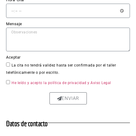
El 
trabaj
o en 
Mensaje
sí fue 
impe
cable: 
la 
chapa 
Aceptar
qued
La cita no tendrá validez hasta ser confirmada por el taller
ó 
telefónicamente o por escrito.
perfe
ctam
He leído y acepto la política de privacidad
y Aviso Legal
ente 
repar
ENVIAR
ada, 
sin 
rastro 
Datos de contacto
del 
golpe 