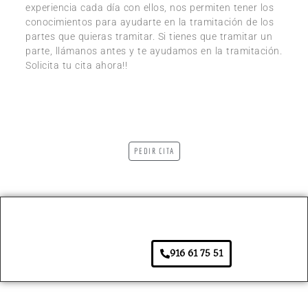
experiencia cada día con ellos, nos permiten tener los
conocimientos para ayudarte en la tramitación de los
partes que quieras tramitar. Si tienes que tramitar un
parte, llámanos antes y te ayudamos en la tramitación.
Solicita tu cita ahora!!
PEDIR CITA
916 61 75 51