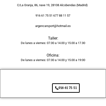
y la 
C/La Granja, 86, nave 19, 28108 Alcobendas (Madrid)
pintur
a 
916 61 75 51 677 88 11 57
tiene 
argencarsport@hotmail.es
un 
acaba
Taller:
do 
De lunes a viernes: 07.00 a 14.00 y 15.00 a 17.30
brilla
nte y 
Oficina:
unifor
De lunes a viernes: 07.00 a 14.00 y 15.00 a 19:00
me, 
como 
si 
fuera 
de 
916 61 75 51
fábric
a. 
Adem