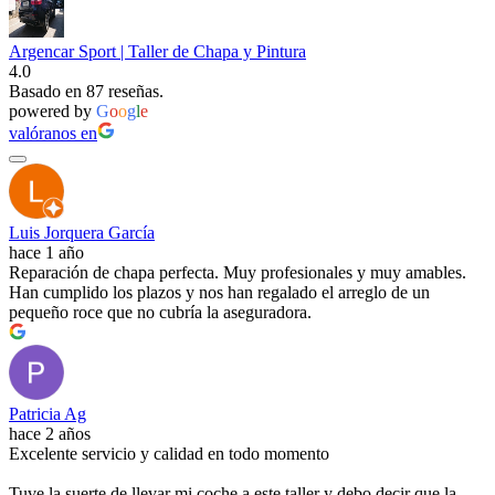
Argencar Sport | Taller de Chapa y Pintura
4.0
Basado en 87 reseñas.
powered by
G
o
o
g
l
e
valóranos en
Luis Jorquera García
hace 1 año
Reparación de chapa perfecta. Muy profesionales y muy amables.
Han cumplido los plazos y nos han regalado el arreglo de un
pequeño roce que no cubría la aseguradora.
Patricia Ag
hace 2 años
Excelente servicio y calidad en todo momento
Tuve la suerte de llevar mi coche a este taller y debo decir que la