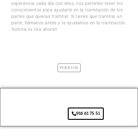
experiencia cada día con ellos, nos permiten tener los
conocimientos para ayudarte en la tramitación de los
partes que quieras tramitar. Si tienes que tramitar un
parte, llámanos antes y te ayudamos en la tramitación.
Solicita tu cita ahora!!
PEDIR CITA
916 61 75 51