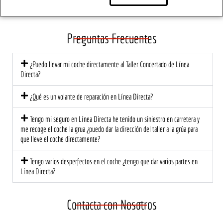
ra.
mom
Lo 
s. 
ento, 
traer
So
el 
é de 
e 
Preguntas Frecuentes
trato 
nuev
tod
fue 
o, 
de
¿Puedo llevar mi coche directamente al Taller Concertado de Línea
profe
segur
có l
Directa?
sional 
o!
at
y 
ión 
¿Qué es un volante de reparación en Línea Directa?
cerca
ce
no. El 
na 
Tengo mi seguro en Línea Directa he tenido un siniestro en carretera y
equip
mu
me recoge el coche la grua ¿puedo dar la dirección del taller a la grúa para
que lleve el coche directamente?
o me 
di
explic
est
Tengo varios desperfectos en el coche ¿tengo que dar varios partes en
ó 
a 
Línea Directa?
detall
ec
adam
te 
ente 
una
Contacta con Nosotros
lo 
ma