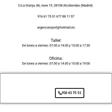
y la 
C/La Granja, 86, nave 19, 28108 Alcobendas (Madrid)
pintur
a 
916 61 75 51 677 88 11 57
tiene 
argencarsport@hotmail.es
un 
acaba
Taller:
do 
De lunes a viernes: 07.00 a 14.00 y 15.00 a 17.30
brilla
nte y 
Oficina:
unifor
De lunes a viernes: 07.00 a 14.00 y 15.00 a 19:00
me, 
como 
si 
fuera 
de 
916 61 75 51
fábric
a. 
Adem