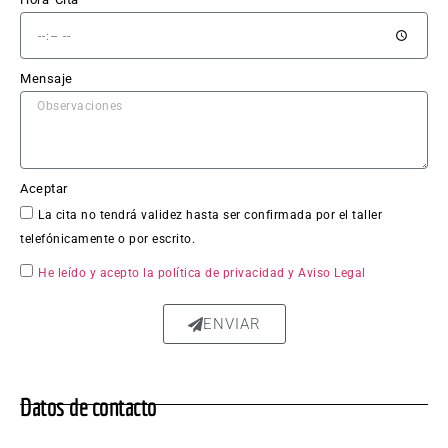
El 
trabaj
o en 
Mensaje
sí fue 
impe
cable: 
la 
chapa 
Aceptar
qued
La cita no tendrá validez hasta ser confirmada por el taller
ó 
telefónicamente o por escrito.
perfe
ctam
He leído y acepto la política de privacidad
y Aviso Legal
ente 
repar
ENVIAR
ada, 
sin 
rastro 
Datos de contacto
del 
golpe 