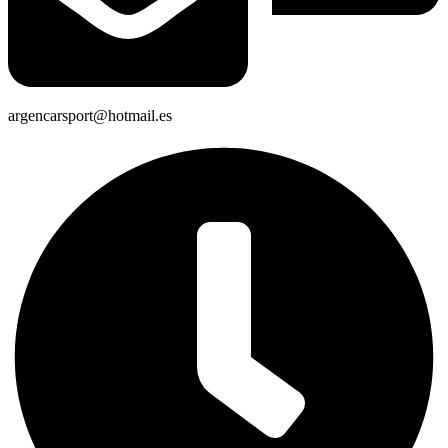
argencarsport@hotmail.es