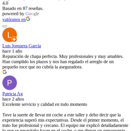
4.0
Basado en 87 reseñas.
powered by
G
o
o
g
l
e
valóranos en
Luis Jorquera García
hace 1 año
Reparación de chapa perfecta. Muy profesionales y muy amables.
Han cumplido los plazos y nos han regalado el arreglo de un
pequeño roce que no cubría la aseguradora.
Patricia Ag
hace 2 años
Excelente servicio y calidad en todo momento
Tuve la suerte de llevar mi coche a este taller y debo decir que la
experiencia superó mis expectativas. Desde el primer momento, el
trato fue profesional y cercano. El equipo me explicó detalladamente
lo que se necesitaba hacer en el coche, y me dieron un presupuesto