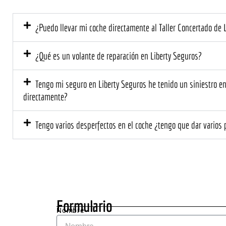
no cubría 
mis 
la 
expe
¿Puedo llevar mi coche directamente al Taller Concertado de 
asegurado
as. D
ra.
el pr
mome
¿Qué es un volante de reparación en Liberty Seguros?
el tr
prof
Tengo mi seguro en Liberty Seguros he tenido un siniestro en c
l y 
directamente?
cerca
El eq
Tengo varios desperfectos en el coche ¿tengo que dar varios 
me ex
deta
ente 
que s
neces
hacer
el co
Formulario
me d
Nombre
un 