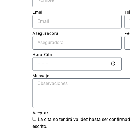
pres
to cl
Email
Te
sin 
sorp
Aseguradora
Fe
El tr
en sí
impec
Hora Cita
la ch
qued
perf
Mensaje
ente 
repar
sin r
del g
y la 
Aceptar
pintu
La cita no tendrá validez hasta ser confirmad
tiene
escrito.
acab