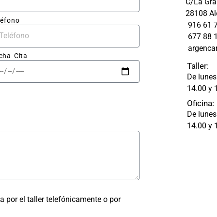
C/La Gran
upues
blanco.
28108 Al
aro y 
léfono
916 61 
677 88 
resas.
argenca
cha Cita
abajo 
Taller:
 fue 
De lunes
able: 
14.00 y 
apa 
Oficina:
ó 
De lunes
ectam
14.00 y 
ada, 
astro 
olpe 
ra 
a por el taller telefónicamente o por
 un 
ado 