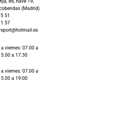
ja, 86, nave 19,
los 
cobendas (Madrid)
detalles 
75 51
de la 
11 57
reparación
rsport@hotmail.es
, antes, 
durante y 
en la 
 a viernes: 07.00 a
entrega y 
15.00 a 17.30
te 
asesoran 
 a viernes: 07.00 a
con 
15.00 a 19:00
respecto a 
lo que es 
lo mejor 
para tu 
vehículo.
Mil gracias 
Raquel e 
Iván por el 