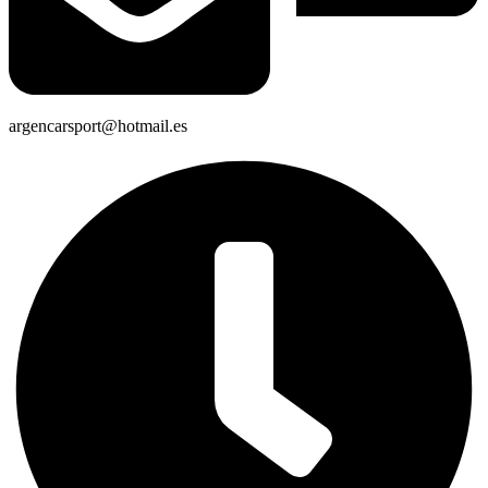
argencarsport@hotmail.es