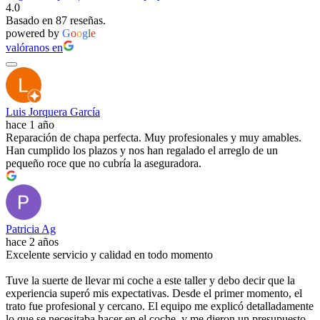
4.0
Basado en 87 reseñas.
powered by
G
o
o
g
l
e
valóranos en
Luis Jorquera García
hace 1 año
Reparación de chapa perfecta. Muy profesionales y muy amables.
Han cumplido los plazos y nos han regalado el arreglo de un
pequeño roce que no cubría la aseguradora.
Patricia Ag
hace 2 años
Excelente servicio y calidad en todo momento
Tuve la suerte de llevar mi coche a este taller y debo decir que la
experiencia superó mis expectativas. Desde el primer momento, el
trato fue profesional y cercano. El equipo me explicó detalladamente
lo que se necesitaba hacer en el coche, y me dieron un presupuesto