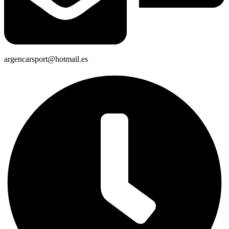
argencarsport@hotmail.es