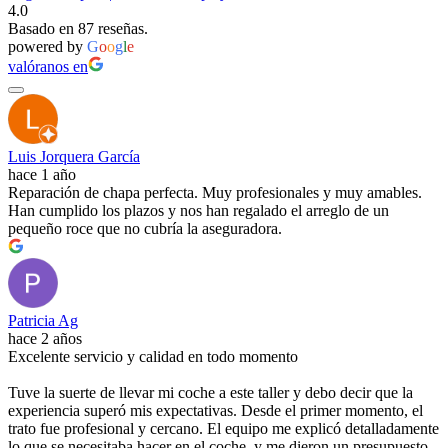
4.0
Basado en 87 reseñas.
powered by
G
o
o
g
l
e
valóranos en
Luis Jorquera García
hace 1 año
Reparación de chapa perfecta. Muy profesionales y muy amables.
Han cumplido los plazos y nos han regalado el arreglo de un
pequeño roce que no cubría la aseguradora.
Patricia Ag
hace 2 años
Excelente servicio y calidad en todo momento
Tuve la suerte de llevar mi coche a este taller y debo decir que la
experiencia superó mis expectativas. Desde el primer momento, el
trato fue profesional y cercano. El equipo me explicó detalladamente
lo que se necesitaba hacer en el coche, y me dieron un presupuesto