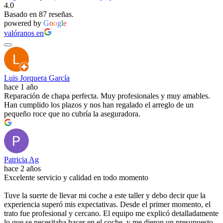
4.0
Basado en 87 reseñas.
powered by
G
o
o
g
l
e
valóranos en
Luis Jorquera García
hace 1 año
Reparación de chapa perfecta. Muy profesionales y muy amables.
Han cumplido los plazos y nos han regalado el arreglo de un
pequeño roce que no cubría la aseguradora.
Patricia Ag
hace 2 años
Excelente servicio y calidad en todo momento
Tuve la suerte de llevar mi coche a este taller y debo decir que la
experiencia superó mis expectativas. Desde el primer momento, el
trato fue profesional y cercano. El equipo me explicó detalladamente
lo que se necesitaba hacer en el coche, y me dieron un presupuesto