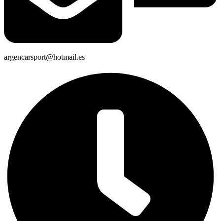
argencarsport@hotmail.es