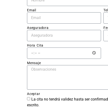
pres
to cl
Email
Te
sin 
sorp
Aseguradora
Fe
El tr
en sí
impec
Hora Cita
la ch
qued
perf
Mensaje
ente 
repar
sin r
del g
y la 
Aceptar
pintu
La cita no tendrá validez hasta ser confirmad
tiene
escrito.
acab