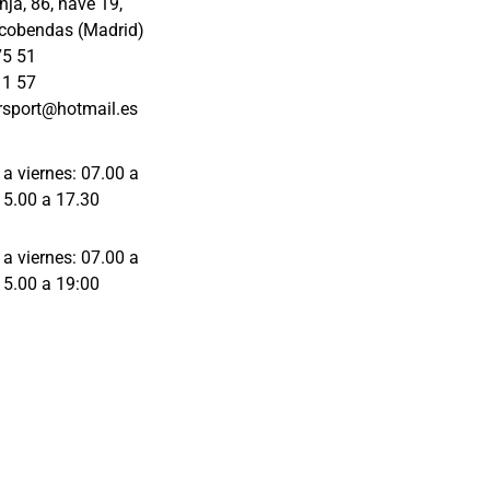
ja, 86, nave 19,
los 
cobendas (Madrid)
detalles 
75 51
de la 
11 57
reparación
rsport@hotmail.es
, antes, 
durante y 
en la 
 a viernes: 07.00 a
entrega y 
15.00 a 17.30
te 
asesoran 
 a viernes: 07.00 a
con 
15.00 a 19:00
respecto a 
lo que es 
lo mejor 
para tu 
vehículo.
Mil gracias 
Raquel e 
Iván por el 