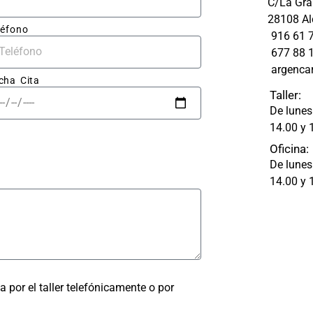
C/La Gran
upues
blanco.
28108 Al
aro y 
léfono
916 61 
677 88 
resas.
argenca
cha Cita
abajo 
Taller:
 fue 
De lunes
able: 
14.00 y 
apa 
Oficina:
ó 
De lunes
ectam
14.00 y 
ada, 
astro 
olpe 
ra 
a por el taller telefónicamente o por
 un 
ado 