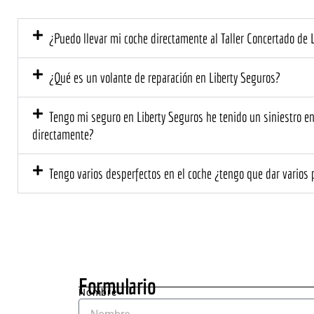
no cubría 
mis 
la 
expe
¿Puedo llevar mi coche directamente al Taller Concertado de 
asegurado
as. D
ra.
el pr
mome
¿Qué es un volante de reparación en Liberty Seguros?
el tr
prof
Tengo mi seguro en Liberty Seguros he tenido un siniestro en c
l y 
directamente?
cerca
El eq
Tengo varios desperfectos en el coche ¿tengo que dar varios 
me ex
deta
ente 
que s
neces
hacer
el co
Formulario
me d
Nombre
un 