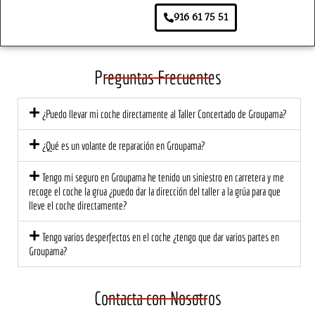
aseg
prime
agrad
ar 
916 61 75 51
urado
r 
ece. 
pa
ra.
mom
Lo 
s. 
ento, 
traer
So
el 
é de 
e 
Preguntas Frecuentes
trato 
nuev
tod
fue 
o, 
de
¿Puedo llevar mi coche directamente al Taller Concertado de Groupama?
profe
segur
có l
sional 
o!
at
¿Qué es un volante de reparación en Groupama?
y 
ión 
cerca
ce
Tengo mi seguro en Groupama he tenido un siniestro en carretera y me
no. El 
na 
recoge el coche la grua ¿puedo dar la dirección del taller a la grúa para que
equip
mu
lleve el coche directamente?
o me 
di
Tengo varios desperfectos en el coche ¿tengo que dar varios partes en
explic
est
Groupama?
ó 
a 
detall
ec
adam
te 
Contacta con Nosotros
ente 
una