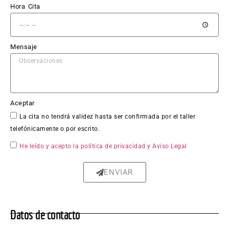
Hora Cita
El 
trabaj
o en 
Mensaje
sí fue 
impe
cable: 
la 
Aceptar
chapa 
La cita no tendrá validez hasta ser confirmada por el taller
qued
telefónicamente o por escrito.
ó 
perfe
He leído y acepto la política de privacidad
y Aviso Legal
ctam
ente 
ENVIAR
repar
ada, 
sin 
Datos de contacto
rastro 