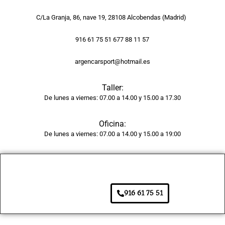
del 
golpe 
C/La Granja, 86, nave 19, 28108 Alcobendas (Madrid)
y la 
pintur
916 61 75 51 677 88 11 57
a 
tiene 
argencarsport@hotmail.es
un 
acaba
Taller:
do 
De lunes a viernes: 07.00 a 14.00 y 15.00 a 17.30
brilla
nte y 
Oficina:
unifor
De lunes a viernes: 07.00 a 14.00 y 15.00 a 19:00
me, 
como 
si 
fuera 
916 61 75 51
de 
fábric
a. 