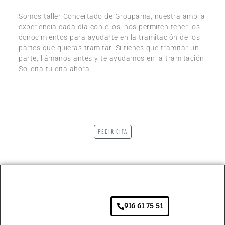
Somos taller Concertado de Groupama, nuestra amplia
experiencia cada día con ellos, nos permiten tener los
conocimientos para ayudarte en la tramitación de los
partes que quieras tramitar. Si tienes que tramitar un
parte, llámanos antes y te ayudamos en la tramitación.
Solicita tu cita ahora!!
PEDIR CITA
916 61 75 51